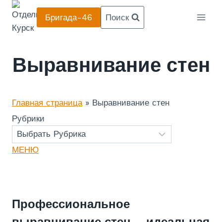
Перейти
Бригада-46
Поиск
к
содержанию
Выравнивание стен
Главная страница
»
Выравнивание стен
Рубрики
МЕНЮ
Профессиональное
выравнивание стен – идеальная