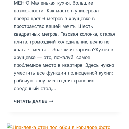
К
МЕНЮ Маленькая кухня, большие
У
возможности: Как мастер-универсал
Р
превращает 6 метров в хрущевке в
С
пространство вашей мечты Шесть
К
О
квадратных метров. Газовая колонка, старая
Й
плита, громоздкий холодильник, вечно не
О
хватает места… Знакомая картина?Кухня в
Б
Л
хрущевке — это, пожалуй, самое
А
проблемное место в квартире. Здесь нужно
С
уместить все функции полноценной кухни:
Т
рабочую зону, место для хранения,
И
обеденный стол,…
Р
ЧИТАТЬ ДАЛЕЕ
Е
М
О
Н