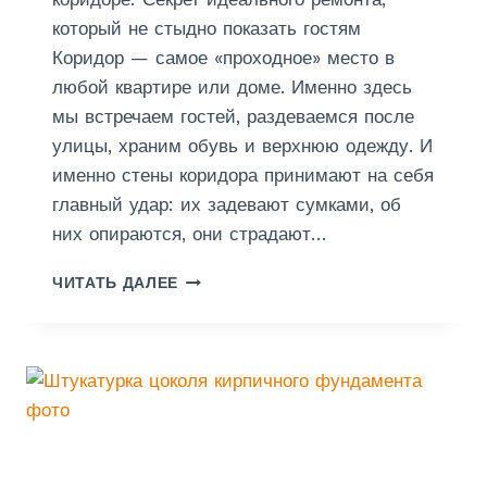
Е
который не стыдно показать гостям
Коридор — самое «проходное» место в
любой квартире или доме. Именно здесь
мы встречаем гостей, раздеваемся после
улицы, храним обувь и верхнюю одежду. И
именно стены коридора принимают на себя
главный удар: их задевают сумками, об
них опираются, они страдают…
Ш
ЧИТАТЬ ДАЛЕЕ
П
А
К
Л
Е
В
К
А
С