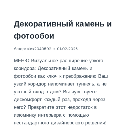
Е
В
В
И
Декоративный камень и
Н
И
фотообои
Л
О
Автор:
alex2040502
01.02.2026
В
Ы
МЕНЮ Визуальное расширение узкого
Х
Н
коридора: Декоративный камень и
А
фотообои как ключ к преображению Ваш
Ф
узкий коридор напоминает туннель, а не
Л
уютный вход в дом? Вы чувствуете
И
З
дискомфорт каждый раз, проходя через
Е
него? Превратите этот недостаток в
Л
изюминку интерьера с помощью
И
Н
нестандартного дизайнерского решения!
О