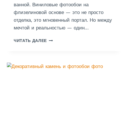
ванной. Виниловые фотообои на
Ы
Й
флизелиновой основе — это не просто
Б
отделка, это мгновенный портал. Но между
Е
мечтой и реальностью — один…
Л
Ы
П
ЧИТАТЬ ДАЛЕЕ
Й
О
И
К
Н
Л
Е
Е
Б
Й
О
К
С
А
О
Ф
Б
О
Л
Т
А
О
К
О
А
Б
М
О
И