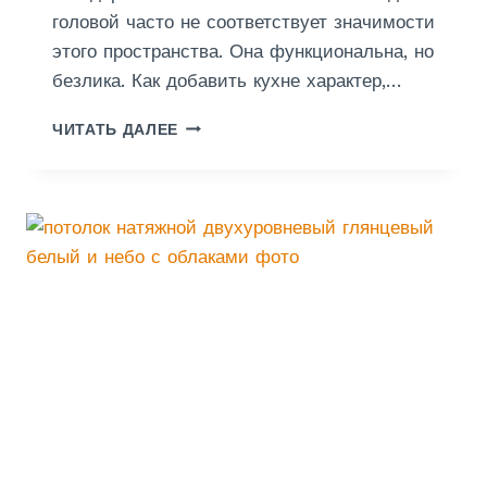
А
головой часто не соответствует значимости
этого пространства. Она функциональна, но
безлика. Как добавить кухне характер,…
Д
ЧИТАТЬ ДАЛЕЕ
В
У
Х
У
Р
О
В
Н
Е
В
Ы
Й
П
О
Т