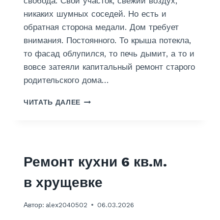
свобода. Свой участок, свежий воздух,
никаких шумных соседей. Но есть и
обратная сторона медали. Дом требует
внимания. Постоянного. То крыша потекла,
то фасад облупился, то печь дымит, а то и
вовсе затеяли капитальный ремонт старого
родительского дома…
Р
ЧИТАТЬ ДАЛЕЕ
Е
М
О
Н
Т
Ремонт кухни 6 кв.м.
Д
О
в хрущевке
М
О
В
Автор:
alex2040502
06.03.2026
В