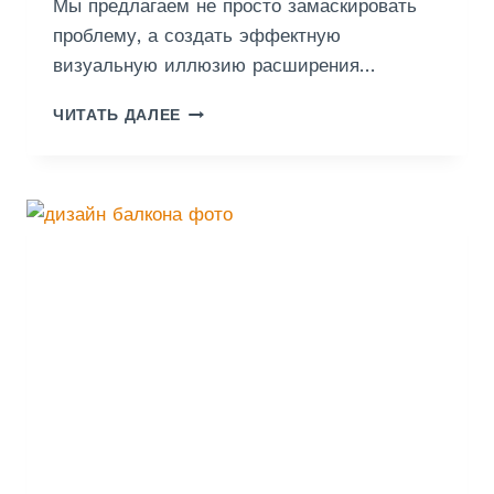
Мы предлагаем не просто замаскировать
В
проблему, а создать эффектную
О
визуальную иллюзию расширения…
Й
О
Д
С
ЧИТАТЬ ДАЛЕЕ
Е
Н
К
О
О
В
Р
Е
А
Т
И
В
Н
Ы
Й
К
А
М
Е
Н