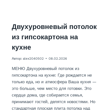
Л
Я
К
И
Р
Двухуровневый потолок
П
И
из гипсокартона на
Ч
Н
кухне
О
Г
Автор:
alex2040502
08.02.2026
О
Ф
МЕНЮ Двухуровневый потолок из
У
Н
гипсокартона на кухне: Где рождается не
Д
только еда, но и атмосфера Ваша кухня —
А
это больше, чем место для готовки. Это
М
сердце дома, где собирается семья,
Е
Н
принимают гостей, делятся новостями. Но
Т
стандартная плоская плита потолка над