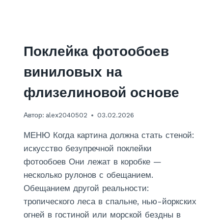
Й
Д
В
У
Х
Поклейка фотообоев
У
Р
виниловых на
О
В
флизелиновой основе
Н
Е
Автор:
alex2040502
03.02.2026
В
Ы
МЕНЮ Когда картина должна стать стеной:
Й
:
искусство безупречной поклейки
Г
фотообоев Они лежат в коробке —
Л
несколько рулонов с обещанием.
Я
Обещанием другой реальности:
Н
Ц
тропического леса в спальне, нью-йоркских
Е
огней в гостиной или морской бездны в
В