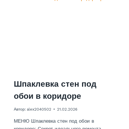
Т
К
У
Х
Н
И
6
К
В
.
М
.
В
Шпаклевка стен под
Х
обои в коридоре
Р
У
Автор:
alex2040502
21.02.2026
Щ
Е
МЕНЮ Шпаклевка стен под обои в
В
К
коридоре: Секрет идеального ремонта,