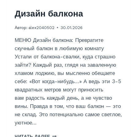
Ь
И
Дизайн балкона
Ф
О
Автор:
alex2040502
30.01.2026
Т
О
МЕНЮ Дизайн балкона: Превратите
О
Б
скучный балкон в любимую комнату
О
Устали от балкона-свалки, куда страшно
И
зайти? Каждый раз, глядя на заваленную
хламом лоджию, вы мысленно обещаете
себе: «Вот когда-нибудь…» А ведь эти 3-5
квадратных метров могут приносить
вам радость каждый день, а не чувство
вины. Правда в том, что ваш балкон — это
не склад. Это потенциально самое светлое,
уютное…
Д
ЧИТАТЬ ДАЛЕЕ