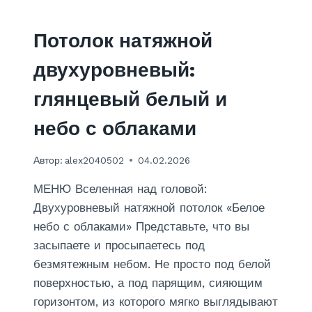
О
Л
О
Потолок натяжной
К
И
двухуровневый:
З
Г
глянцевый белый и
И
П
небо с облаками
С
О
Автор:
alex2040502
04.02.2026
К
А
МЕНЮ Вселенная над головой:
Р
Т
Двухуровневый натяжной потолок «Белое
О
небо с облаками» Представьте, что вы
Н
засыпаете и просыпаетесь под
А
безмятежным небом. Не просто под белой
Н
А
поверхностью, а под парящим, сияющим
К
горизонтом, из которого мягко выглядывают
У