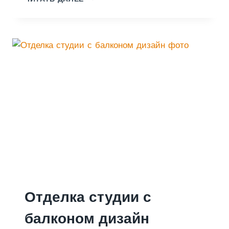
И
З
А
Й
Н
Б
А
Л
К
О
Н
А
Отделка студии с
балконом дизайн