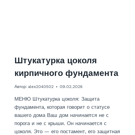
Т
Е
Н
П
О
Д
О
Б
О
Штукатурка цоколя
И
В
кирпичного фундамента
К
О
Автор:
alex2040502
09.02.2026
Р
И
МЕНЮ Штукатурка цоколя: Защита
Д
О
фундамента, которая говорит о статусе
Р
вашего дома Ваш дом начинается не с
Е
порога и не с крыши. Он начинается с
цоколя. Это — его постамент, его защитная