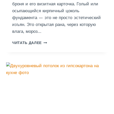
броня и его визитная карточка. Голый или
осыпающийся кирпичный цоколь
фундамента — это не просто эстетический
изъян. Это открытая рана, через которую
влага, мороз…
Ш
ЧИТАТЬ ДАЛЕЕ
Т
У
К
А
Т
У
Р
К
А
Ц
О
К
О