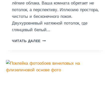
лёгкие облака. Ваша комната обретает не
Х
Н
потолок, а перспективу. Иллюзию простора,
Е
чистоты и бесконечного покоя.
Двухуровневый натяжной потолок, где
глянцевый белый…
П
ЧИТАТЬ ДАЛЕЕ
О
Т
О
Л
О
К
Н
А
Т
Я
Ж
Н
О