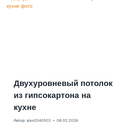
Т
У
Р
К
А
Ц
О
К
О
Л
Я
К
И
Р
Двухуровневый потолок
П
И
из гипсокартона на
Ч
Н
кухне
О
Г
Автор:
alex2040502
08.02.2026
О
Ф