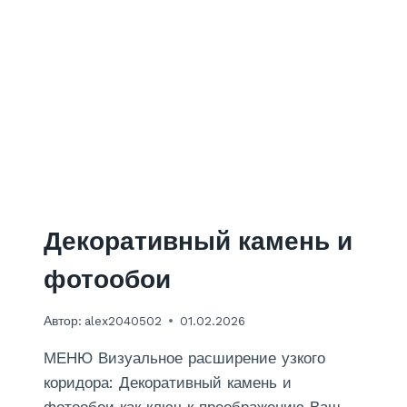
С
А
О
Ф
Б
О
Л
Т
А
О
К
О
А
Б
М
О
И
Е
В
В
И
Декоративный камень и
Н
И
фотообои
Л
О
Автор:
alex2040502
01.02.2026
В
Ы
МЕНЮ Визуальное расширение узкого
Х
Н
коридора: Декоративный камень и
А
фотообои как ключ к преображению Ваш