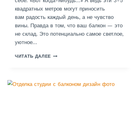
себе: «Вот когда-нибудь…» А ведь эти 3-5
квадратных метров могут приносить
вам радость каждый день, а не чувство
вины. Правда в том, что ваш балкон — это
не склад. Это потенциально самое светлое,
уютное…
Д
ЧИТАТЬ ДАЛЕЕ
И
З
А
Й
Н
Б
А
Л
К
О
Н
А