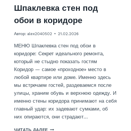
В
Шпаклевка стен под
Х
обои в коридоре
Р
У
Автор:
alex2040502
21.02.2026
Щ
Е
МЕНЮ Шпаклевка стен под обои в
В
К
коридоре: Секрет идеального ремонта,
Е
который не стыдно показать гостям
Коридор — самое «проходное» место в
любой квартире или доме. Именно здесь
мы встречаем гостей, раздеваемся после
улицы, храним обувь и верхнюю одежду. И
именно стены коридора принимают на себя
главный удар: их задевают сумками, об
них опираются, они страдают…
Ш
ЧИТАТЬ ДАЛЕЕ