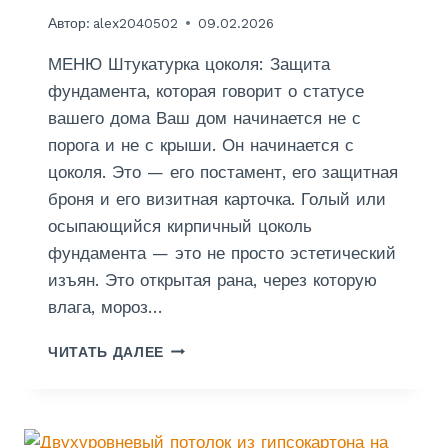
О
Автор:
alex2040502
09.02.2026
Р
И
МЕНЮ Штукатурка цоколя: Защита
Д
О
фундамента, которая говорит о статусе
Р
вашего дома Ваш дом начинается не с
Е
порога и не с крыши. Он начинается с
цоколя. Это — его постамент, его защитная
броня и его визитная карточка. Голый или
осыпающийся кирпичный цоколь
фундамента — это не просто эстетический
изъян. Это открытая рана, через которую
влага, мороз…
Ш
ЧИТАТЬ ДАЛЕЕ
Т
У
К
А