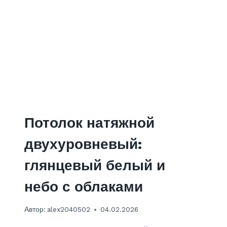
Н
Е
В
Ы
Й
П
О
Т
О
Л
О
Потолок натяжной
К
И
двухуровневый:
З
Г
глянцевый белый и
И
П
небо с облаками
С
О
Автор:
alex2040502
04.02.2026
К
А