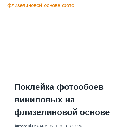
О
К
Н
А
Т
Я
Ж
Н
О
Й
Д
В
У
Х
Поклейка фотообоев
У
Р
виниловых на
О
В
флизелиновой основе
Н
Е
Автор:
alex2040502
03.02.2026
В
Ы