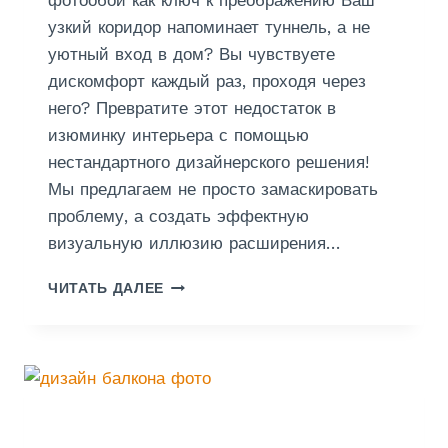
Ф
узкий коридор напоминает туннель, а не
Л
уютный вход в дом? Вы чувствуете
И
З
дискомфорт каждый раз, проходя через
Е
него? Превратите этот недостаток в
Л
изюминку интерьера с помощью
И
Н
нестандартного дизайнерского решения!
О
Мы предлагаем не просто замаскировать
В
проблему, а создать эффектную
О
визуальную иллюзию расширения…
Й
О
Д
С
ЧИТАТЬ ДАЛЕЕ
Е
Н
К
О
О
В
Р
Е
А
Т
И