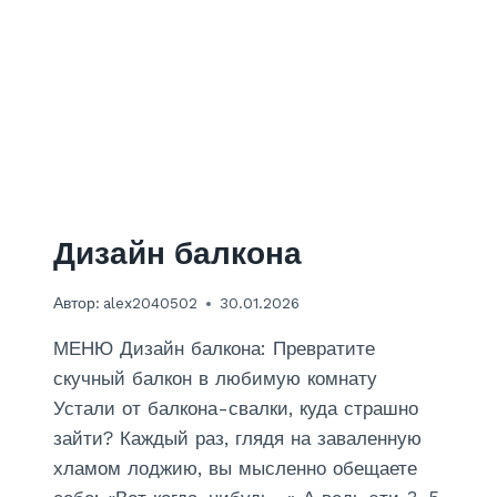
В
Н
Ы
Й
К
А
М
Е
Н
Ь
И
Дизайн балкона
Ф
О
Автор:
alex2040502
30.01.2026
Т
О
МЕНЮ Дизайн балкона: Превратите
О
Б
скучный балкон в любимую комнату
О
Устали от балкона-свалки, куда страшно
И
зайти? Каждый раз, глядя на заваленную
хламом лоджию, вы мысленно обещаете