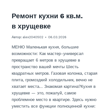
О
Н
Т
Ремонт кухни 6 кв.м.
Д
О
в хрущевке
М
О
В
Автор:
alex2040502
06.03.2026
В
К
МЕНЮ Маленькая кухня, большие
У
возможности: Как мастер-универсал
Р
превращает 6 метров в хрущевке в
С
пространство вашей мечты Шесть
К
О
квадратных метров. Газовая колонка, старая
Й
плита, громоздкий холодильник, вечно не
О
хватает места… Знакомая картина?Кухня в
Б
Л
хрущевке — это, пожалуй, самое
А
проблемное место в квартире. Здесь нужно
С
уместить все функции полноценной кухни:
Т