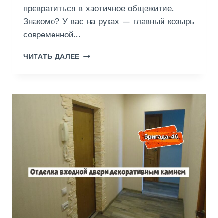
превратиться в хаотичное общежитие.
Знакомо? У вас на руках — главный козырь
современной…
О
ЧИТАТЬ ДАЛЕЕ
Т
Д
Е
Л
К
А
С
Т
У
Д
И
И
С
Б
А
Л