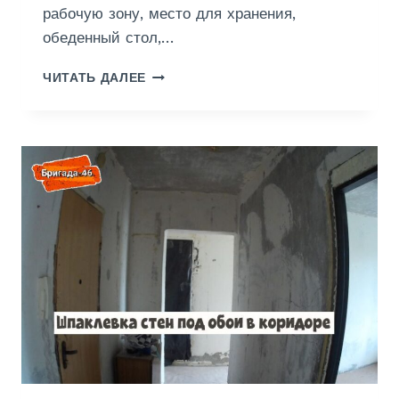
рабочую зону, место для хранения,
И
обеденный стол,…
Р
ЧИТАТЬ ДАЛЕЕ
Е
М
О
Н
Т
К
У
Х
Н
И
6
К
В
.
М
.