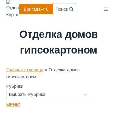
Перейти
Бригада-46
Поиск
к
содержанию
Отделка домов
гипсокартоном
Главная страница
»
Отделка домов
гипсокартоном
Рубрики
МЕНЮ