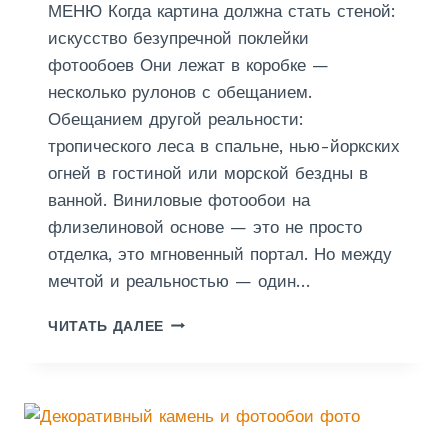
МЕНЮ Когда картина должна стать стеной:
Й
:
искусство безупречной поклейки
Г
фотообоев Они лежат в коробке —
Л
несколько рулонов с обещанием.
Я
Обещанием другой реальности:
Н
Ц
тропического леса в спальне, нью-йоркских
Е
огней в гостиной или морской бездны в
В
ванной. Виниловые фотообои на
Ы
Й
флизелиновой основе — это не просто
Б
отделка, это мгновенный портал. Но между
Е
мечтой и реальностью — один…
Л
Ы
П
ЧИТАТЬ ДАЛЕЕ
Й
О
И
К
Н
Л
Е
Е
Б
Й
О
К