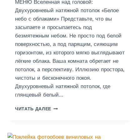
МЕНЮ Вселенная над головой:
Р
Т
Двухуровневый натяжной потолок «Белое
О
небо с облаками» Представьте, что вы
Н
засыпаете и просыпаетесь под
А
безмятежным небом. Не просто под белой
Н
А
поверхностью, а под парящим, сияющим
К
горизонтом, из которого мягко выглядывают
У
лёгкие облака. Ваша комната обретает не
Х
Н
потолок, а перспективу. Иллюзию простора,
Е
чистоты и бесконечного покоя.
Двухуровневый натяжной потолок, где
глянцевый белый…
П
ЧИТАТЬ ДАЛЕЕ
О
Т
О
Л