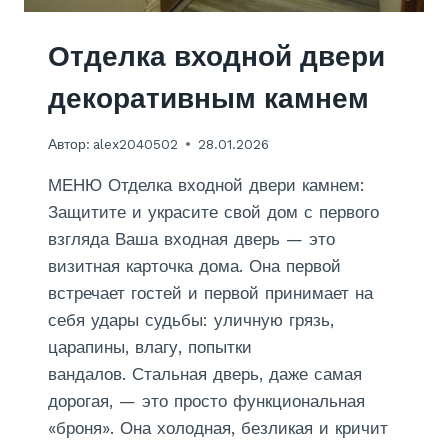
К
О
Отделка входной двери
Н
О
декоративным камнем
М
Д
Автор:
alex2040502
28.01.2026
И
З
МЕНЮ Отделка входной двери камнем:
А
Й
Защитите и украсите свой дом с первого
Н
взгляда Ваша входная дверь — это
визитная карточка дома. Она первой
встречает гостей и первой принимает на
себя удары судьбы: уличную грязь,
царапины, влагу, попытки
вандалов. Стальная дверь, даже самая
дорогая, — это просто функциональная
«броня». Она холодная, безликая и кричит