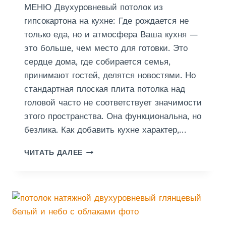
МЕНЮ Двухуровневый потолок из
У
Н
гипсокартона на кухне: Где рождается не
Д
только еда, но и атмосфера Ваша кухня —
А
это больше, чем место для готовки. Это
М
сердце дома, где собирается семья,
Е
Н
принимают гостей, делятся новостями. Но
Т
стандартная плоская плита потолка над
А
головой часто не соответствует значимости
этого пространства. Она функциональна, но
безлика. Как добавить кухне характер,…
Д
ЧИТАТЬ ДАЛЕЕ
В
У
Х
У
Р
О
В