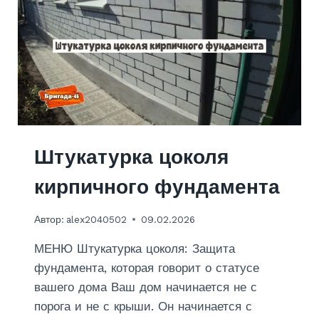
С
Т
Е
Н
П
О
Д
О
Б
О
Штукатурка цоколя
И
В
кирпичного фундамента
К
О
Автор:
alex2040502
09.02.2026
Р
И
МЕНЮ Штукатурка цоколя: Защита
Д
О
фундамента, которая говорит о статусе
Р
вашего дома Ваш дом начинается не с
Е
порога и не с крыши. Он начинается с