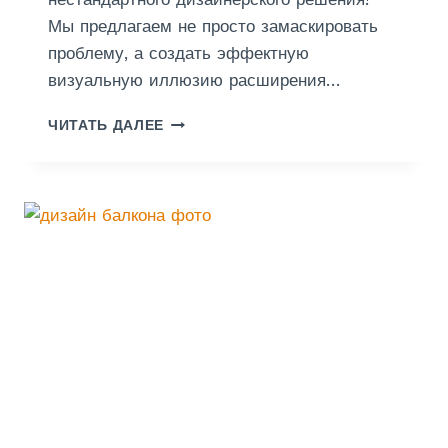
О
Мы предлагаем не просто замаскировать
В
проблему, а создать эффектную
О
визуальную иллюзию расширения…
Й
О
Д
С
ЧИТАТЬ ДАЛЕЕ
Е
Н
К
О
О
В
Р
Е
А
Т
И
В
Н
Ы
Й
К
А
М
Е