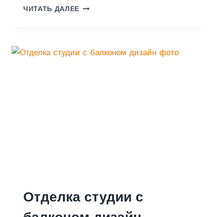
Д
ЧИТАТЬ ДАЛЕЕ
И
З
А
Й
Н
Б
А
Л
К
О
Н
А
Отделка студии с