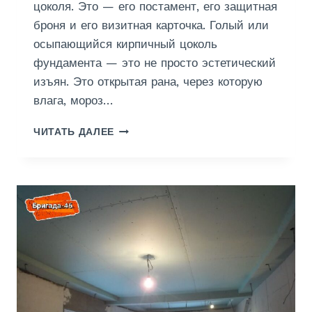
цоколя. Это — его постамент, его защитная
броня и его визитная карточка. Голый или
осыпающийся кирпичный цоколь
фундамента — это не просто эстетический
изъян. Это открытая рана, через которую
влага, мороз…
Ш
ЧИТАТЬ ДАЛЕЕ
Т
У
К
А
Т
У
Р
К
А
Ц
О
К