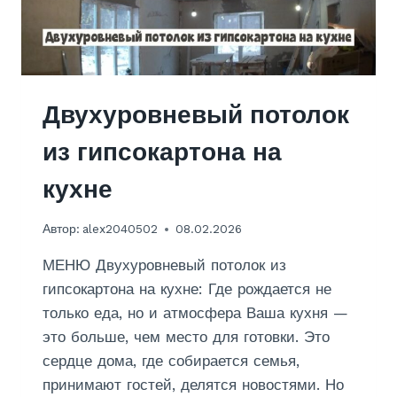
О
Л
Я
К
И
Р
Двухуровневый потолок
П
И
из гипсокартона на
Ч
Н
кухне
О
Г
Автор:
alex2040502
08.02.2026
О
Ф
МЕНЮ Двухуровневый потолок из
У
Н
гипсокартона на кухне: Где рождается не
Д
только еда, но и атмосфера Ваша кухня —
А
это больше, чем место для готовки. Это
М
сердце дома, где собирается семья,
Е
Н
принимают гостей, делятся новостями. Но