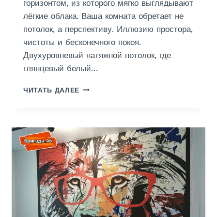
горизонтом, из которого мягко выглядывают
У
лёгкие облака. Ваша комната обретает не
Х
Н
потолок, а перспективу. Иллюзию простора,
Е
чистоты и бесконечного покоя.
Двухуровневый натяжной потолок, где
глянцевый белый…
П
ЧИТАТЬ ДАЛЕЕ
О
Т
О
Л
О
К
Н
А
Т
Я
Ж
Н