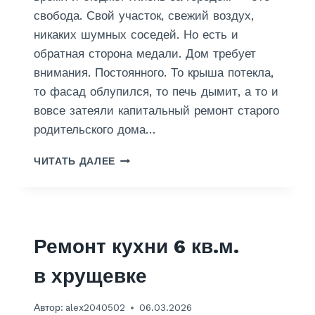
свобода. Свой участок, свежий воздух,
никаких шумных соседей. Но есть и
обратная сторона медали. Дом требует
внимания. Постоянного. То крыша потекла,
то фасад облупился, то печь дымит, а то и
вовсе затеяли капитальный ремонт старого
родительского дома…
Р
ЧИТАТЬ ДАЛЕЕ
Е
М
О
Н
Т
Ремонт кухни 6 кв.м.
Д
О
в хрущевке
М
О
В
Автор:
alex2040502
06.03.2026