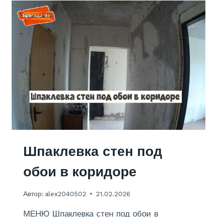
Н
Т
К
У
Х
Н
И
6
К
В
.
М
.
В
Шпаклевка стен под
Х
обои в коридоре
Р
У
Автор:
alex2040502
21.02.2026
Щ
Е
МЕНЮ Шпаклевка стен под обои в
В