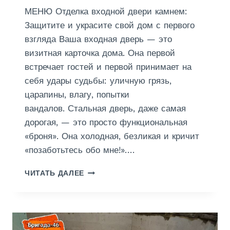
З
МЕНЮ Отделка входной двери камнем:
А
Й
Защитите и украсите свой дом с первого
Н
взгляда Ваша входная дверь — это
визитная карточка дома. Она первой
встречает гостей и первой принимает на
себя удары судьбы: уличную грязь,
царапины, влагу, попытки
вандалов. Стальная дверь, даже самая
дорогая, — это просто функциональная
«броня». Она холодная, безликая и кричит
«позаботьтесь обо мне!»….
О
ЧИТАТЬ ДАЛЕЕ
Т
Д
Е
Л
К