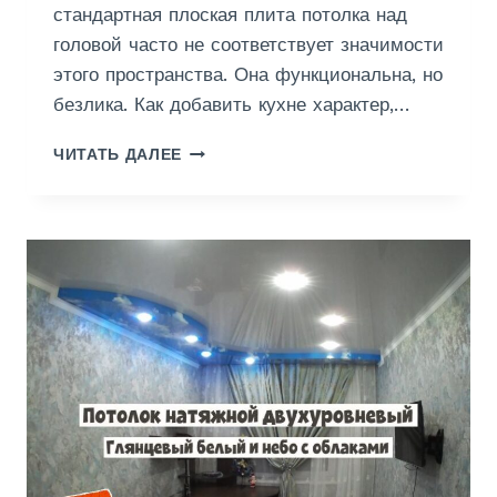
Т
стандартная плоская плита потолка над
А
головой часто не соответствует значимости
этого пространства. Она функциональна, но
безлика. Как добавить кухне характер,…
Д
ЧИТАТЬ ДАЛЕЕ
В
У
Х
У
Р
О
В
Н
Е
В
Ы
Й
П
О