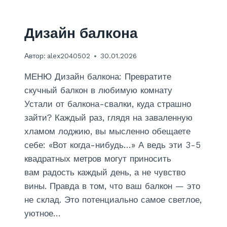
Н
Ь
И
Дизайн балкона
Ф
О
Автор:
alex2040502
30.01.2026
Т
О
МЕНЮ Дизайн балкона: Превратите
О
Б
скучный балкон в любимую комнату
О
Устали от балкона-свалки, куда страшно
И
зайти? Каждый раз, глядя на заваленную
хламом лоджию, вы мысленно обещаете
себе: «Вот когда-нибудь…» А ведь эти 3-5
квадратных метров могут приносить
вам радость каждый день, а не чувство
вины. Правда в том, что ваш балкон — это
не склад. Это потенциально самое светлое,
уютное…