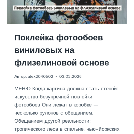
О
Й
Д
В
У
Х
Поклейка фотообоев
У
Р
виниловых на
О
В
флизелиновой основе
Н
Е
Автор:
alex2040502
03.02.2026
В
Ы
МЕНЮ Когда картина должна стать стеной:
Й
:
искусство безупречной поклейки
Г
фотообоев Они лежат в коробке —
Л
несколько рулонов с обещанием.
Я
Обещанием другой реальности:
Н
Ц
тропического леса в спальне, нью-йоркских
Е