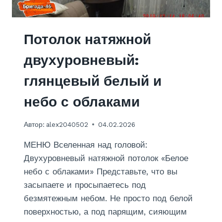
Т
О
Л
О
Потолок натяжной
К
И
двухуровневый:
З
Г
глянцевый белый и
И
П
небо с облаками
С
О
Автор:
alex2040502
04.02.2026
К
А
МЕНЮ Вселенная над головой:
Р
Т
Двухуровневый натяжной потолок «Белое
О
небо с облаками» Представьте, что вы
Н
засыпаете и просыпаетесь под
А
безмятежным небом. Не просто под белой
Н
А
поверхностью, а под парящим, сияющим
К