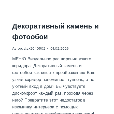
О
И
Е
В
В
И
Декоративный камень и
Н
И
фотообои
Л
О
Автор:
alex2040502
01.02.2026
В
Ы
МЕНЮ Визуальное расширение узкого
Х
Н
коридора: Декоративный камень и
А
фотообои как ключ к преображению Ваш
Ф
узкий коридор напоминает туннель, а не
Л
уютный вход в дом? Вы чувствуете
И
З
дискомфорт каждый раз, проходя через
Е
него? Превратите этот недостаток в
Л
изюминку интерьера с помощью
И
Н
нестандартного дизайнерского решения!