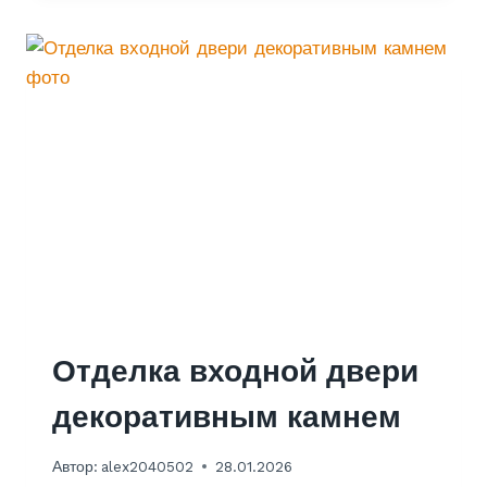
Е
Л
К
А
С
Т
У
Д
И
И
С
Б
А
Л
К
О
Отделка входной двери
Н
О
декоративным камнем
М
Д
Автор:
alex2040502
28.01.2026
И