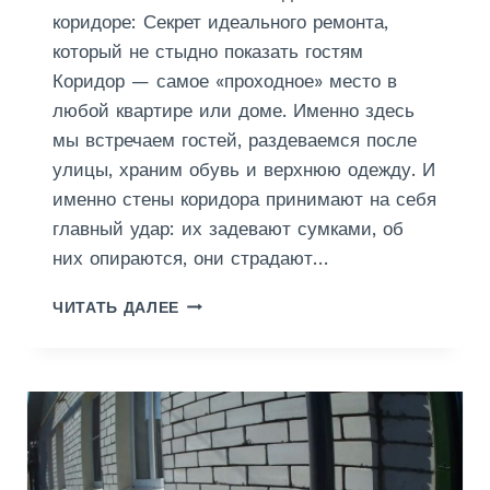
К
коридоре: Секрет идеального ремонта,
Е
который не стыдно показать гостям
Коридор — самое «проходное» место в
любой квартире или доме. Именно здесь
мы встречаем гостей, раздеваемся после
улицы, храним обувь и верхнюю одежду. И
именно стены коридора принимают на себя
главный удар: их задевают сумками, об
них опираются, они страдают…
Ш
ЧИТАТЬ ДАЛЕЕ
П
А
К
Л
Е
В
К
А