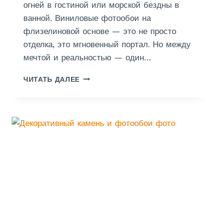
огней в гостиной или морской бездны в
В
ванной. Виниловые фотообои на
Ы
Й
флизелиновой основе — это не просто
Б
отделка, это мгновенный портал. Но между
Е
мечтой и реальностью — один…
Л
Ы
П
ЧИТАТЬ ДАЛЕЕ
Й
О
И
К
Н
Л
Е
Е
Б
Й
О
К
С
А
О
Ф
Б
О
Л
Т
А
О
К
О
А
Б
М