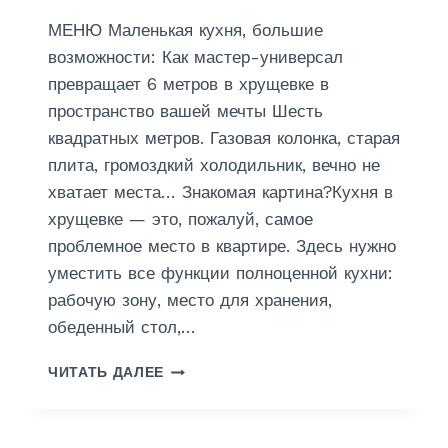
В
К
МЕНЮ Маленькая кухня, большие
У
возможности: Как мастер-универсал
Р
превращает 6 метров в хрущевке в
С
пространство вашей мечты Шесть
К
О
квадратных метров. Газовая колонка, старая
Й
плита, громоздкий холодильник, вечно не
О
хватает места… Знакомая картина?Кухня в
Б
Л
хрущевке — это, пожалуй, самое
А
проблемное место в квартире. Здесь нужно
С
уместить все функции полноценной кухни:
Т
рабочую зону, место для хранения,
И
обеденный стол,…
Р
ЧИТАТЬ ДАЛЕЕ
Е
М
О