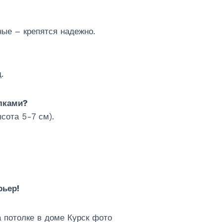
ые – крепятся надежно.
.
олками?
сота 5-7 см).
рьер!