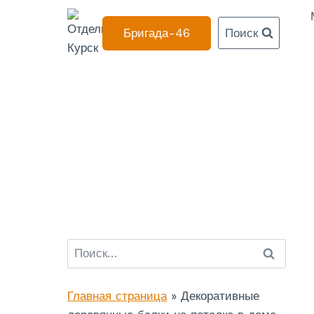
Перейти
к
Бригада-46
Поиск
содержанию
Найти:
Главная страница
»
Декоративные