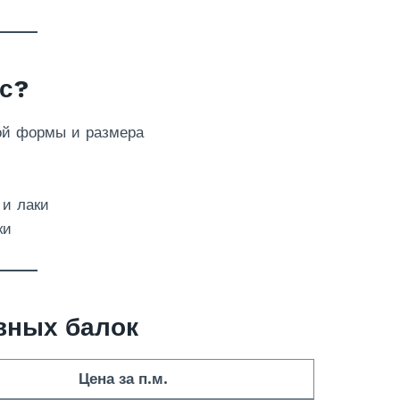
с?
ой формы и размера
 и лаки
ки
вных балок
Цена за п.м.