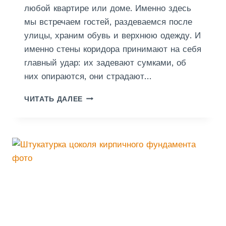
любой квартире или доме. Именно здесь
мы встречаем гостей, раздеваемся после
улицы, храним обувь и верхнюю одежду. И
именно стены коридора принимают на себя
главный удар: их задевают сумками, об
них опираются, они страдают…
Ш
ЧИТАТЬ ДАЛЕЕ
П
А
К
Л
Е
В
К
А
С
Т
Е
Н