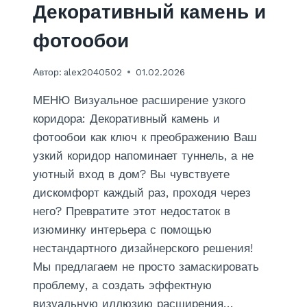
И
Декоративный камень и
Н
И
фотообои
Л
О
Автор:
alex2040502
01.02.2026
В
Ы
МЕНЮ Визуальное расширение узкого
Х
Н
коридора: Декоративный камень и
А
фотообои как ключ к преображению Ваш
Ф
узкий коридор напоминает туннель, а не
Л
уютный вход в дом? Вы чувствуете
И
З
дискомфорт каждый раз, проходя через
Е
него? Превратите этот недостаток в
Л
изюминку интерьера с помощью
И
Н
нестандартного дизайнерского решения!
О
Мы предлагаем не просто замаскировать
В
проблему, а создать эффектную
О
визуальную иллюзию расширения…
Й