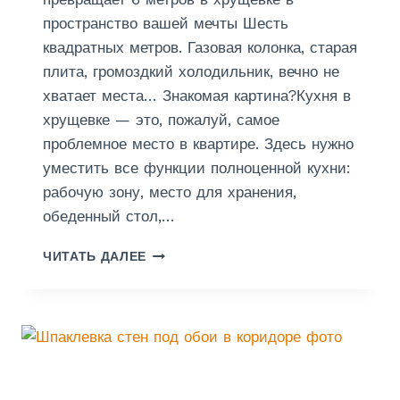
С
пространство вашей мечты Шесть
К
О
квадратных метров. Газовая колонка, старая
Й
плита, громоздкий холодильник, вечно не
О
хватает места… Знакомая картина?Кухня в
Б
Л
хрущевке — это, пожалуй, самое
А
проблемное место в квартире. Здесь нужно
С
уместить все функции полноценной кухни:
Т
рабочую зону, место для хранения,
И
обеденный стол,…
Р
ЧИТАТЬ ДАЛЕЕ
Е
М
О
Н
Т
К
У