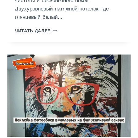
чистоты и бесконечного покоя.
Двухуровневый натяжной потолок, где
глянцевый белый…
П
ЧИТАТЬ ДАЛЕЕ
О
Т
О
Л
О
К
Н
А
Т
Я
Ж
Н
О
Й
Д
В