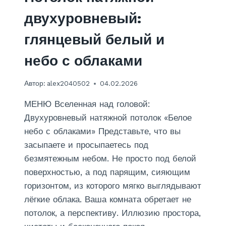
К
И
двухуровневый:
З
Г
глянцевый белый и
И
П
небо с облаками
С
О
Автор:
alex2040502
04.02.2026
К
А
МЕНЮ Вселенная над головой:
Р
Т
Двухуровневый натяжной потолок «Белое
О
небо с облаками» Представьте, что вы
Н
засыпаете и просыпаетесь под
А
безмятежным небом. Не просто под белой
Н
А
поверхностью, а под парящим, сияющим
К
горизонтом, из которого мягко выглядывают
У
лёгкие облака. Ваша комната обретает не
Х
Н
потолок, а перспективу. Иллюзию простора,
Е