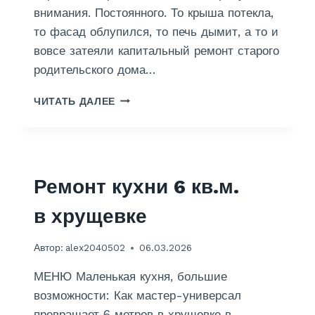
внимания. Постоянного. То крыша потекла,
то фасад облупился, то печь дымит, а то и
вовсе затеяли капитальный ремонт старого
родительского дома…
Р
ЧИТАТЬ ДАЛЕЕ
Е
М
О
Н
Т
Ремонт кухни 6 кв.м.
Д
О
в хрущевке
М
О
В
Автор:
alex2040502
06.03.2026
В
К
МЕНЮ Маленькая кухня, большие
У
возможности: Как мастер-универсал
Р
превращает 6 метров в хрущевке в