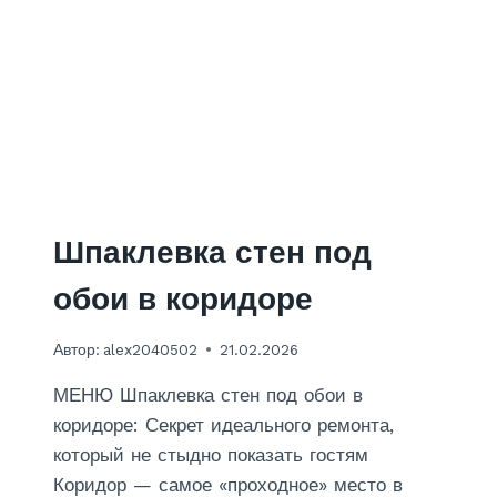
Х
Н
И
6
К
В
.
М
.
В
Шпаклевка стен под
Х
обои в коридоре
Р
У
Автор:
alex2040502
21.02.2026
Щ
Е
МЕНЮ Шпаклевка стен под обои в
В
К
коридоре: Секрет идеального ремонта,
Е
который не стыдно показать гостям
Коридор — самое «проходное» место в