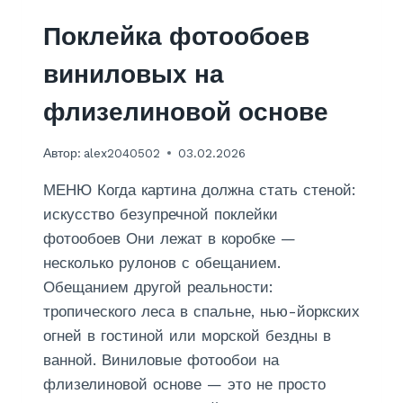
У
Х
Поклейка фотообоев
У
Р
виниловых на
О
В
флизелиновой основе
Н
Е
Автор:
alex2040502
03.02.2026
В
Ы
МЕНЮ Когда картина должна стать стеной:
Й
:
искусство безупречной поклейки
Г
фотообоев Они лежат в коробке —
Л
несколько рулонов с обещанием.
Я
Обещанием другой реальности:
Н
Ц
тропического леса в спальне, нью-йоркских
Е
огней в гостиной или морской бездны в
В
ванной. Виниловые фотообои на
Ы
Й
флизелиновой основе — это не просто
Б