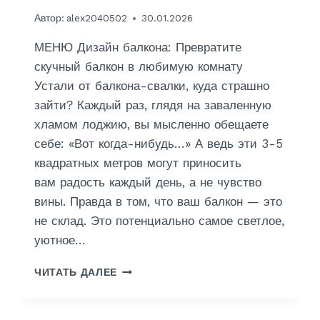
О
Автор:
alex2040502
30.01.2026
Т
О
МЕНЮ Дизайн балкона: Превратите
О
Б
скучный балкон в любимую комнату
О
Устали от балкона-свалки, куда страшно
И
зайти? Каждый раз, глядя на заваленную
хламом лоджию, вы мысленно обещаете
себе: «Вот когда-нибудь…» А ведь эти 3-5
квадратных метров могут приносить
вам радость каждый день, а не чувство
вины. Правда в том, что ваш балкон — это
не склад. Это потенциально самое светлое,
уютное…
Д
ЧИТАТЬ ДАЛЕЕ
И
З
А