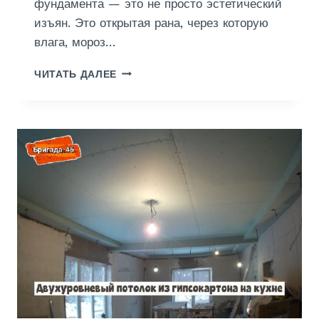
фундамента — это не просто эстетический
изъян. Это открытая рана, через которую
влага, мороз…
Ш
ЧИТАТЬ ДАЛЕЕ
Т
У
К
А
Т
У
Р
К
А
Ц
О
К
О
Л
Я
К