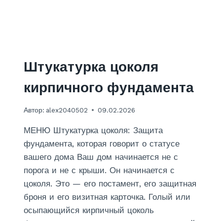
П
О
Д
О
Б
О
Штукатурка цоколя
И
В
кирпичного фундамента
К
О
Автор:
alex2040502
09.02.2026
Р
И
МЕНЮ Штукатурка цоколя: Защита
Д
О
фундамента, которая говорит о статусе
Р
вашего дома Ваш дом начинается не с
Е
порога и не с крыши. Он начинается с
цоколя. Это — его постамент, его защитная
броня и его визитная карточка. Голый или
осыпающийся кирпичный цоколь