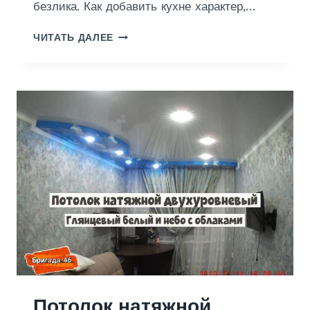
безлика. Как добавить кухне характер,…
Д
ЧИТАТЬ ДАЛЕЕ
В
У
Х
У
Р
О
В
Н
Е
В
Ы
Й
П
О
Т
О
Л
О
Потолок натяжной