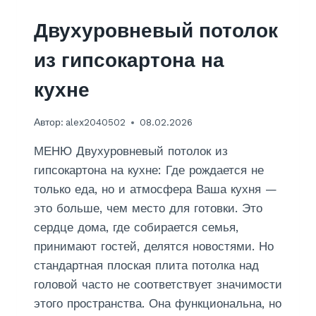
И
Р
Двухуровневый потолок
П
И
из гипсокартона на
Ч
Н
кухне
О
Г
Автор:
alex2040502
08.02.2026
О
Ф
МЕНЮ Двухуровневый потолок из
У
Н
гипсокартона на кухне: Где рождается не
Д
только еда, но и атмосфера Ваша кухня —
А
это больше, чем место для готовки. Это
М
сердце дома, где собирается семья,
Е
Н
принимают гостей, делятся новостями. Но
Т
стандартная плоская плита потолка над
А
головой часто не соответствует значимости
этого пространства. Она функциональна, но