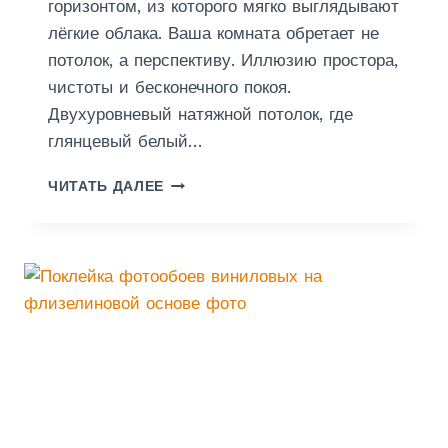
горизонтом, из которого мягко выглядывают
У
лёгкие облака. Ваша комната обретает не
Х
Н
потолок, а перспективу. Иллюзию простора,
Е
чистоты и бесконечного покоя.
Двухуровневый натяжной потолок, где
глянцевый белый…
П
ЧИТАТЬ ДАЛЕЕ
О
Т
О
Л
О
К
Н
А
Т
Я
Ж
Н