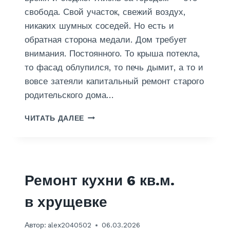
свобода. Свой участок, свежий воздух,
никаких шумных соседей. Но есть и
обратная сторона медали. Дом требует
внимания. Постоянного. То крыша потекла,
то фасад облупился, то печь дымит, а то и
вовсе затеяли капитальный ремонт старого
родительского дома…
Р
ЧИТАТЬ ДАЛЕЕ
Е
М
О
Н
Т
Ремонт кухни 6 кв.м.
Д
О
в хрущевке
М
О
В
Автор:
alex2040502
06.03.2026