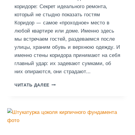
К
коридоре: Секрет идеального ремонта,
Е
который не стыдно показать гостям
Коридор — самое «проходное» место в
любой квартире или доме. Именно здесь
мы встречаем гостей, раздеваемся после
улицы, храним обувь и верхнюю одежду. И
именно стены коридора принимают на себя
главный удар: их задевают сумками, об
них опираются, они страдают…
Ш
ЧИТАТЬ ДАЛЕЕ
П
А
К
Л
Е
В
К
А