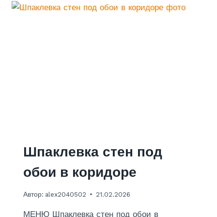
Н
Т
К
У
Х
Н
И
6
К
В
.
М
.
В
Шпаклевка стен под
Х
обои в коридоре
Р
У
Автор:
alex2040502
21.02.2026
Щ
Е
МЕНЮ Шпаклевка стен под обои в
В