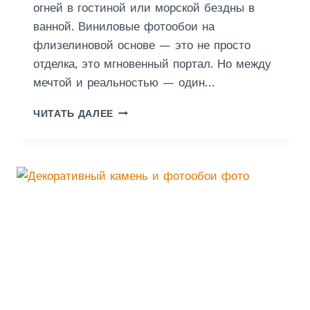
огней в гостиной или морской бездны в
В
ванной. Виниловые фотообои на
Ы
Й
флизелиновой основе — это не просто
Б
отделка, это мгновенный портал. Но между
Е
мечтой и реальностью — один…
Л
Ы
П
ЧИТАТЬ ДАЛЕЕ
Й
О
И
К
Н
Л
Е
Е
Б
Й
О
К
С
А
О
Ф
Б
О
Л
Т
А
О
К
О
А
Б
М