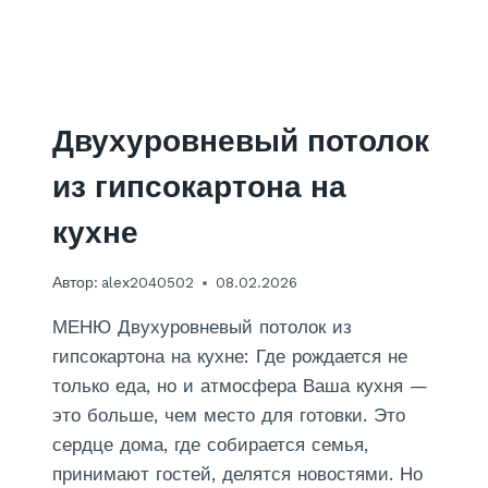
О
Л
Я
К
И
Р
Двухуровневый потолок
П
И
из гипсокартона на
Ч
Н
кухне
О
Г
Автор:
alex2040502
08.02.2026
О
Ф
МЕНЮ Двухуровневый потолок из
У
Н
гипсокартона на кухне: Где рождается не
Д
только еда, но и атмосфера Ваша кухня —
А
это больше, чем место для готовки. Это
М
сердце дома, где собирается семья,
Е
Н
принимают гостей, делятся новостями. Но