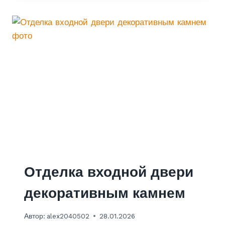
Е
Л
К
А
С
Т
У
Д
И
И
С
Б
А
Л
К
О
Отделка входной двери
Н
О
декоративным камнем
М
Д
Автор:
alex2040502
28.01.2026
И