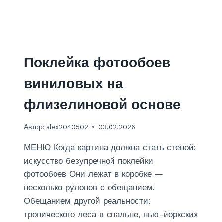
О
Й
Д
В
У
Х
Поклейка фотообоев
У
Р
виниловых на
О
В
флизелиновой основе
Н
Е
Автор:
alex2040502
03.02.2026
В
Ы
МЕНЮ Когда картина должна стать стеной:
Й
:
искусство безупречной поклейки
Г
фотообоев Они лежат в коробке —
Л
несколько рулонов с обещанием.
Я
Обещанием другой реальности:
Н
Ц
тропического леса в спальне, нью-йоркских
Е