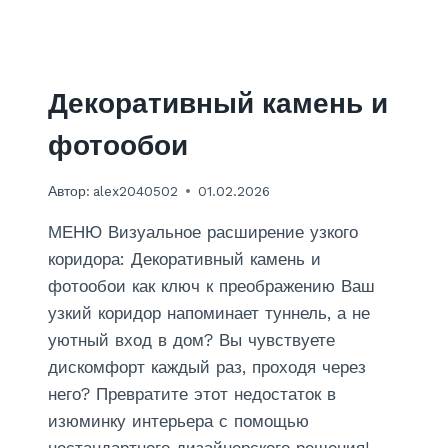
О
И
Е
В
В
И
Декоративный камень и
Н
И
фотообои
Л
О
Автор:
alex2040502
01.02.2026
В
Ы
МЕНЮ Визуальное расширение узкого
Х
Н
коридора: Декоративный камень и
А
фотообои как ключ к преображению Ваш
Ф
узкий коридор напоминает туннель, а не
Л
уютный вход в дом? Вы чувствуете
И
З
дискомфорт каждый раз, проходя через
Е
него? Превратите этот недостаток в
Л
изюминку интерьера с помощью
И
Н
нестандартного дизайнерского решения!