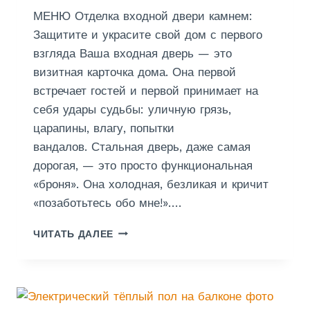
З
МЕНЮ Отделка входной двери камнем:
А
Й
Защитите и украсите свой дом с первого
Н
взгляда Ваша входная дверь — это
визитная карточка дома. Она первой
встречает гостей и первой принимает на
себя удары судьбы: уличную грязь,
царапины, влагу, попытки
вандалов. Стальная дверь, даже самая
дорогая, — это просто функциональная
«броня». Она холодная, безликая и кричит
«позаботьтесь обо мне!»….
О
ЧИТАТЬ ДАЛЕЕ
Т
Д
Е
Л
К