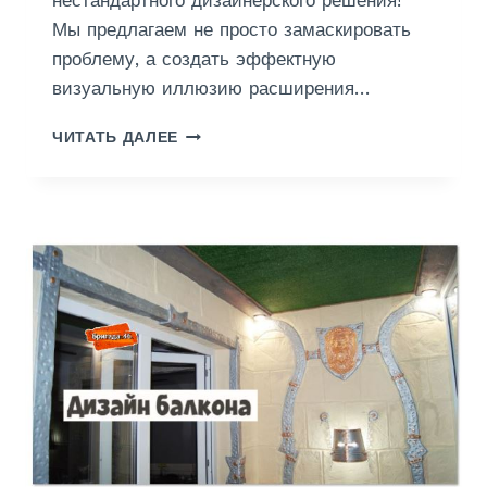
О
Мы предлагаем не просто замаскировать
В
проблему, а создать эффектную
О
визуальную иллюзию расширения…
Й
О
Д
С
ЧИТАТЬ ДАЛЕЕ
Е
Н
К
О
О
В
Р
Е
А
Т
И
В
Н
Ы
Й
К
А
М
Е