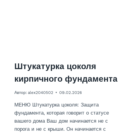
С
Т
Е
Н
П
О
Д
О
Б
О
Штукатурка цоколя
И
В
кирпичного фундамента
К
О
Автор:
alex2040502
09.02.2026
Р
И
МЕНЮ Штукатурка цоколя: Защита
Д
О
фундамента, которая говорит о статусе
Р
вашего дома Ваш дом начинается не с
Е
порога и не с крыши. Он начинается с