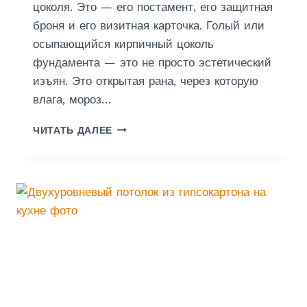
цоколя. Это — его постамент, его защитная
броня и его визитная карточка. Голый или
осыпающийся кирпичный цоколь
фундамента — это не просто эстетический
изъян. Это открытая рана, через которую
влага, мороз…
Ш
ЧИТАТЬ ДАЛЕЕ
Т
У
К
А
Т
У
Р
К
А
Ц
О
К