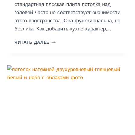
Т
стандартная плоская плита потолка над
А
головой часто не соответствует значимости
этого пространства. Она функциональна, но
безлика. Как добавить кухне характер,…
Д
ЧИТАТЬ ДАЛЕЕ
В
У
Х
У
Р
О
В
Н
Е
В
Ы
Й
П
О