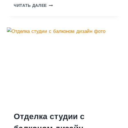
Д
ЧИТАТЬ ДАЛЕЕ
И
З
А
Й
Н
Б
А
Л
К
О
Н
А
Отделка студии с