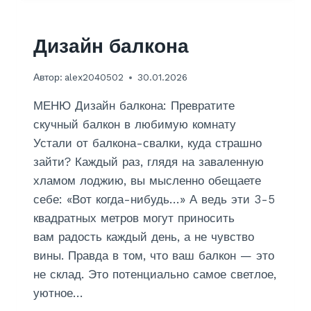
Н
Ь
И
Дизайн балкона
Ф
О
Автор:
alex2040502
30.01.2026
Т
О
МЕНЮ Дизайн балкона: Превратите
О
Б
скучный балкон в любимую комнату
О
Устали от балкона-свалки, куда страшно
И
зайти? Каждый раз, глядя на заваленную
хламом лоджию, вы мысленно обещаете
себе: «Вот когда-нибудь…» А ведь эти 3-5
квадратных метров могут приносить
вам радость каждый день, а не чувство
вины. Правда в том, что ваш балкон — это
не склад. Это потенциально самое светлое,
уютное…