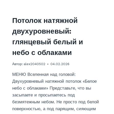
Т
О
Л
О
Потолок натяжной
К
И
двухуровневый:
З
Г
глянцевый белый и
И
П
небо с облаками
С
О
Автор:
alex2040502
04.02.2026
К
А
МЕНЮ Вселенная над головой:
Р
Т
Двухуровневый натяжной потолок «Белое
О
небо с облаками» Представьте, что вы
Н
засыпаете и просыпаетесь под
А
безмятежным небом. Не просто под белой
Н
А
поверхностью, а под парящим, сияющим
К