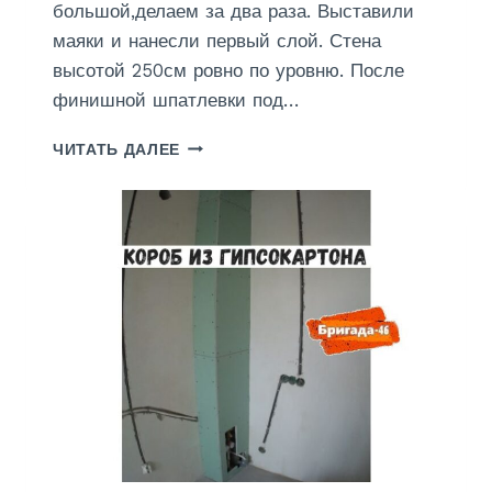
Е
большой,делаем за два раза. Выставили
Л
маяки и нанесли первый слой. Стена
Ь
высотой 250см ровно по уровню. После
Н
О
финишной шпатлевки под…
Г
О
Ш
ЧИТАТЬ ДАЛЕЕ
Д
Т
О
У
М
К
А
А
В
Т
К
У
У
Р
Р
Н
С
Ы
К
Е
Е
Р
-
А
Б
Б
Р
О
И
Т