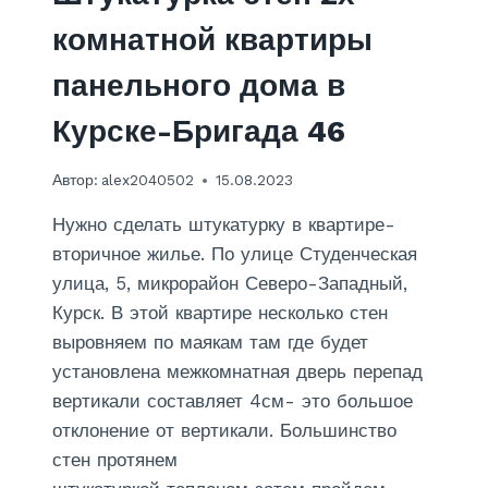
Н
комнатной квартиры
Н
О
панельного дома в
Й
Н
Курске-Бригада 46
О
В
О
Автор:
alex2040502
15.08.2023
С
Т
Нужно сделать штукатурку в квартире-
Р
вторичное жилье. По улице Студенческая
О
улица, 5, микрорайон Северо-Западный,
Й
К
Курск. В этой квартире несколько стен
Е
выровняем по маякам там где будет
К
установлена межкомнатная дверь перепад
У
вертикали составляет 4см- это большое
Р
С
отклонение от вертикали. Большинство
К
стен протянем