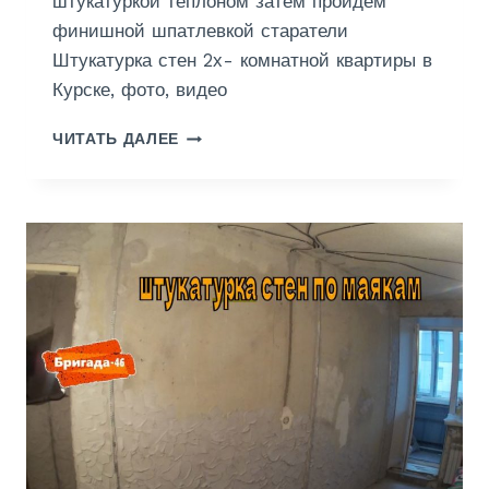
штукатуркой теплоном затем пройдем
финишной шпатлевкой старатели
Штукатурка стен 2х- комнатной квартиры в
Курске, фото, видео
Ш
ЧИТАТЬ ДАЛЕЕ
Т
У
К
А
Т
У
Р
К
А
С
Т
Е
Н
2
Х