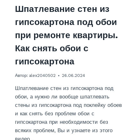
Н
О
Шпатлевание стен из
А
С
П
Т
гипсокартона под обои
О
О
Д
И
при ремонте квартиры.
П
Б
О
Ы
Как снять обои с
К
С
Р
Т
гипсокартона
А
Р
С
О
К
!
Автор:
alex2040502
26.06.2024
У
Р
Шпатлевание стен из гипсокартона под
А
обои, а нужно ли вообще шпатлевать
З
стены из гипсокартона под поклейку обоев
Н
Ы
и как снять без проблем обои с
М
гипсокартона при необходимости без
И
всяких проблем, Вы и узнаете из этого
С
видео…
П