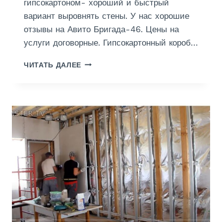
гипсокартоном- хороший и быстрый
К
вариант выровнять стены. У нас хорошие
В
А
отзывы на Авито Бригада-46. Цены на
Р
услуги договорные. Гипсокартонный короб…
Т
И
Н
ЧИТАТЬ ДАЛЕЕ
Р
У
Е
Ж
Ф
Н
О
О
Т
С
О
Д
Е
Л
А
Т
Ь
М
О
Н
Т