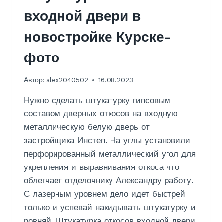
Т
входной двери в
И
Р
новостройке Курске-
Ы
Н
фото
О
В
О
Автор:
alex2040502
16.08.2023
С
Т
Нужно сделать штукатурку гипсовым
Р
составом дверных откосов на входную
О
металлическую белую дверь от
Й
К
застройщика Инстеп. На углы установили
И
перфорированный металлический угол для
В
укрепления и выравнивания откоса что
К
облегчает отделочнику Александру работу.
У
Р
С лазерным уровнем дело идет быстрей
С
только и успевай накидывать штукатурку и
К
ровняй. Штукатурка откосов входной двери
Е