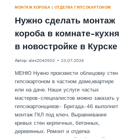
Г
Ы
МОНТАЖ КОРОБА
|
ОТДЕЛКА ГИПСОКАРТОНОМ
А
В
Нужно сделать монтаж
Д
К
А
У
короба в комнате-кухня
4
Р
6
С
в новостройке в Курске
К
Е
-
Автор:
alex2040502
23.07.2024
О
Т
МЕНЮ Нужно произвести облицовку стен
Д
гипсокартоном в частном доме,квартире
Е
или на даче. Наши услуги частых
Л
К
мастеров-специалистов можно заказать у
А
гипсокартонщиков- Бригада-46 выполнит
С
монтаж ГКЛ под ключ. Выравнивание
Т
Е
кривых стен кирпичных, бетонных,
Н
деревянных. Ремонт и отделка
В