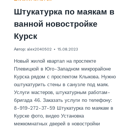
И
О
Штукатурка по маякам в
Г
Д
А
Н
ванной новостройке
Д
О
А
Й
Курск
4
Д
6
В
Е
Автор:
alex2040502
15.08.2023
Р
И
Новый жилой квартал на проспекте
В
Плевицкой в Юго-Западном микрорайоне
Н
Курска рядом с проспектом Клыкова. Нужно
О
В
оштукатурить стены в санузле под маяк.
О
Услуги мастеров, штукатурным работам-
С
бригада 46. Заказать услуги по телефону:
Т
8-919-272-37-59 Штукатурка по маякам в
Р
О
Курске фото, видео Установка
Й
межкомнатных дверей в новостройки
К