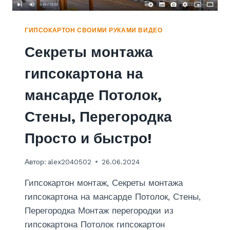
А
Ж
К
ГИПСОКАРТОН СВОИМИ РУКАМИ ВИДЕО
О
Секреты монтажа
Р
О
гипсокартона на
Б
А
мансарде Потолок,
В
К
Стены, Перегородка
О
М
Просто и быстро!
Н
А
Т
Автор:
alex2040502
26.06.2024
Е
-
Гипсокартон монтаж, Секреты монтажа
К
гипсокартона на мансарде Потолок, Стены,
У
Перегородка Монтаж перегородки из
Х
Н
гипсокартона Потолок гипсокартон