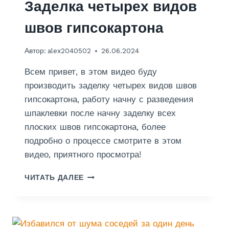
Заделка четырех видов
С
О
швов гипсокартона
К
А
Р
Автор:
alex2040502
26.06.2024
Т
О
Всем привет, в этом видео буду
Н
производить заделку четырех видов швов
А
гипсокартона, работу начну с разведения
П
О
шпаклевки после начну заделку всех
Д
плоских швов гипсокартона, более
О
подробно о процессе смотрите в этом
Б
видео, приятного просмотра!
О
И
З
П
ЧИТАТЬ ДАЛЕЕ
А
Р
Д
И
Е
Р
Л
Е
К