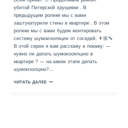
О
О
убитой Питерской хрущевки . В
К
Б
предыдущем ролике мы с вами
А
О
Р
заштукатурили стены в квартире . В этом
И
Т
С
ролике мы с вами будем монтировать
О
Г
систему шумоизоляции от соседей. 👨🏼‍🔧
Н
И
В этой серии я вам расскажу и покажу: —
А
П
С
нужно ли делать шумоизоялцию в
О
квартире ? — на каком этапе делать
К
шумоизолцию?…
А
Р
И
ЧИТАТЬ ДАЛЕЕ
Т
З
О
Б
Н
А
А
В
И
Л
С