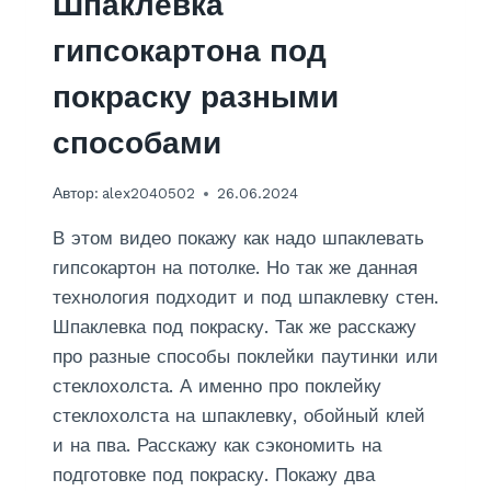
Шпаклевка
А
Р
гипсокартона под
Т
О
покраску разными
Н
А
способами
Н
А
М
Автор:
alex2040502
26.06.2024
А
Н
В этом видео покажу как надо шпаклевать
С
гипсокартон на потолке. Но так же данная
А
технология подходит и под шпаклевку стен.
Р
Д
Шпаклевка под покраску. Так же расскажу
Е
про разные способы поклейки паутинки или
П
стеклохолста. А именно про поклейку
О
стеклохолста на шпаклевку, обойный клей
Т
О
и на пва. Расскажу как сэкономить на
Л
подготовке под покраску. Покажу два
О