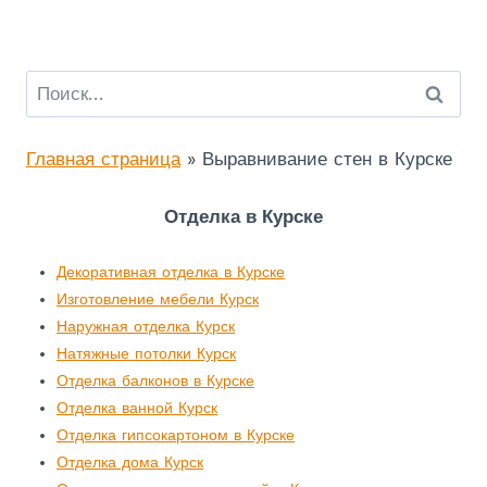
Я
О
Т
Ш
Найти:
У
М
А
Главная страница
»
Выравнивание стен в Курске
С
О
С
Отделка в Курске
Е
Д
Декоративная отделка в Курске
Е
Й
Изготовление мебели Курск
З
Наружная отделка Курск
А
Натяжные потолки Курск
О
Отделка балконов в Курске
Д
Отделка ванной Курск
И
Отделка гипсокартоном в Курске
Н
Д
Отделка дома Курск
Е