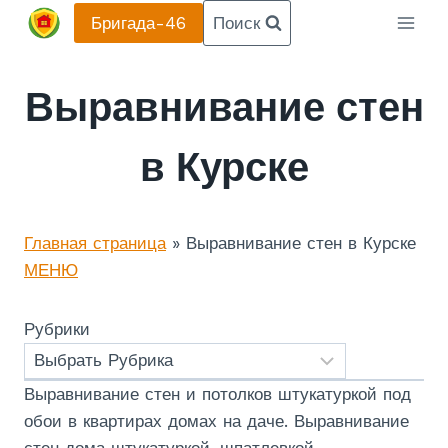
Перейти
Бригада-46
Поиск
к
содержанию
Выравнивание стен
в Курске
Главная страница
»
Выравнивание стен в Курске
МЕНЮ
Рубрики
Выравнивание стен и потолков штукатуркой под
обои в квартирах домах на даче. Выравнивание
стен дома штукатуркой, шпатлевкой,