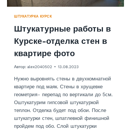
-
К
О
ШТУКАТУРКА КУРСК
М
Штукатурные работы в
Н
А
Курске-отделка стен в
Т
Н
квартире фото
О
Й
К
Автор:
alex2040502
13.08.2023
В
А
Нужно выровнять стены в двухкомнатной
Р
квартире под маяк. Стены в хрущевке
Т
геометрия- перепад по вертикали до 5см.
И
Р
Оштукатурим гипсовой штукатуркой
Ы
теплон. Отделка будет под обои. После
П
штукатурки стен, шпатлевкой финишной
А
пройдем под обо. Слой штукатурки
Н