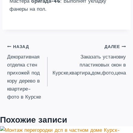
Мастера
бригада-46
: Выполнят укладку
фанеры на пол.
Навигация
НАЗАД
ДАЛЕЕ
Декоративная
Заказать установку
по
отделка стен
пластиковых окон в
записям
прихожей под
Курске,квартира,дом,фото,цена
кору дерево в
квартире-
фото в Курске
Похожие записи